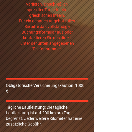
variieren, einschließlich
spezieller Tarife für die
griechischen Inseln.
Für ein genaues Angebot füllen
Sie bitte das vollständige
Buchungsformular aus oder
kontaktieren Sie uns direkt
unter der unten angegebenen
Telefonnummer.
Obligatorische Versicherungskaution: 1000
€
Tägliche Laufleistung: Die tägliche
Laufleistung ist auf 200 km pro Tag
begrenzt. Jeder weitere Kilometer hat eine
zusätzliche Gebühr.