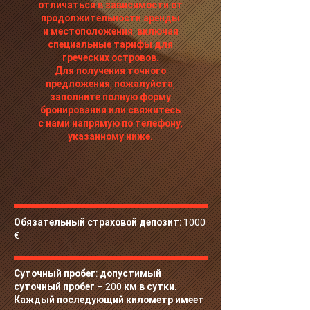
отличаться в зависимости от
продолжительности аренды
и местоположения, включая
специальные тарифы для
греческих островов.
Для получения точного
предложения, пожалуйста,
заполните полную форму
бронирования или свяжитесь
с нами напрямую по телефону,
указанному ниже.
Обязательный страховой депозит: 1000
€
Суточный пробег: допустимый
суточный пробег – 200 км в сутки.
Каждый последующий километр имеет