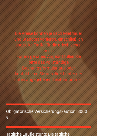
Die Preise können je nach Mietdauer
und Standort variieren, einschließlich
spezieller Tarife für die griechischen
Inseln.
Für ein genaues Angebot füllen Sie
bitte das vollständige
Buchungsformular aus oder
kontaktieren Sie uns direkt unter der
unten angegebenen Telefonnummer.
Obligatorische Versicherungskaution: 3000
€
Tägliche Laufleistung: Die tägliche