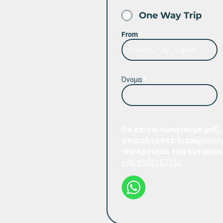
One Way Trip
From
Όνομα
Θα επικοινωνήσουμε μαζί 
οποιαδήποτε διευκρίνηση
την κράτηση του αυτοκιν
+30 6988152152