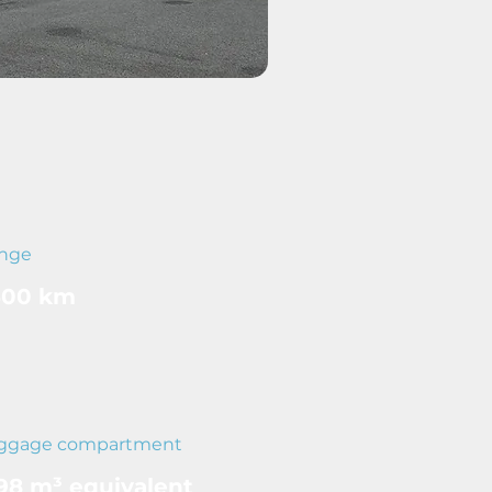
nge
500 km
ggage compartment
98 m³ equivalent