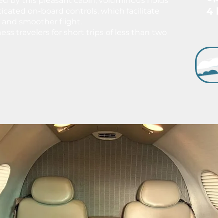
ed by this pleasant cabin, voluminous holds
4 
ticated on-board controls, which facilitate
r and smoother flight.
ess travelers for short trips of less than two