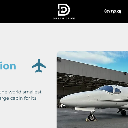
Κεντρική
ion
the world smallest
arge cabin for its