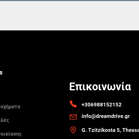
s
Επικοινωνία
λ
+306988152152
 οχήματα
info@dreamdrive.gr
ιλές
G. Tzitzikosta 5, Thess
νοικίασης