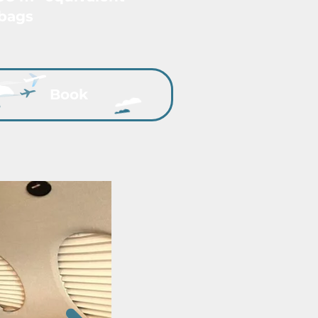
bags
Book