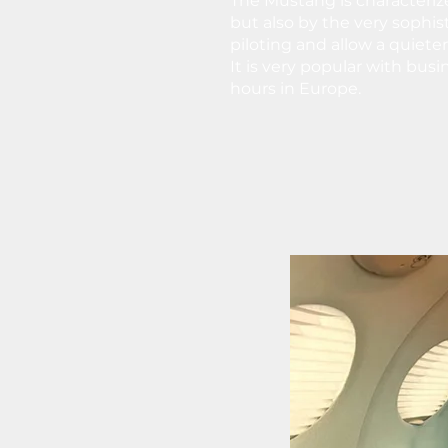
The Mustang is characteriz
but also by the very sophis
piloting and allow a quiete
It is very popular with busin
hours in Europe.