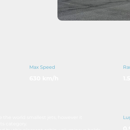
Max Speed
Ra
630 km/h
1.
 the world smallest jets, however it
Lu
its category.
0,