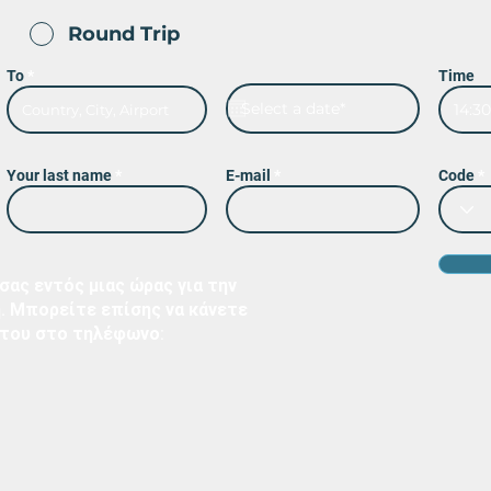
Round Trip
To
Time
14:30
Your last name
E-mail
Code
σας εντός μιας ώρας για την
. Μπορείτε επίσης να κάνετε
ήτου στο τηλέφωνο: