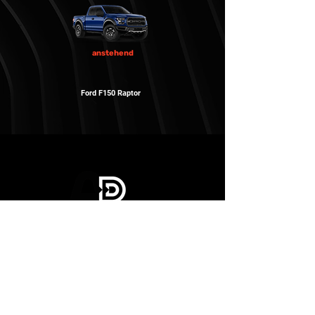
anstehend
Ford F150 Raptor
Kontakt
+306988152152
info@dreamdrive.gr